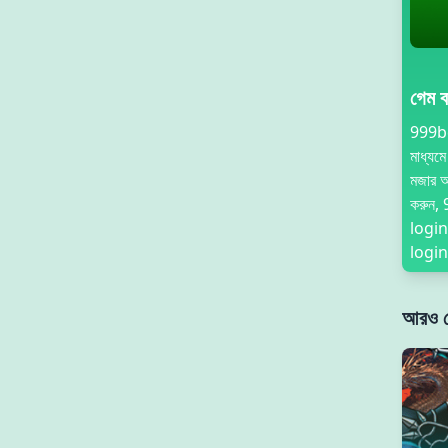
গেম বর
999bd 
মাধ্যম
মজার 
করুন,
login
login 
আরও 