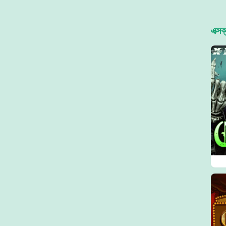
এক্সক