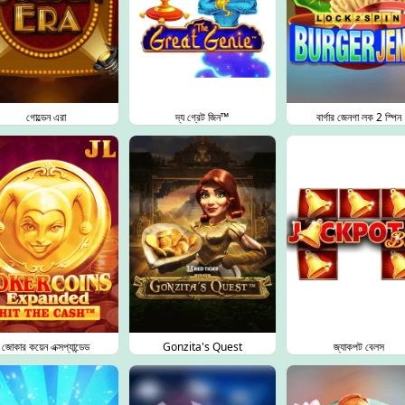
গোল্ডেন এরা
দ্য গ্রেট জিন™
বার্গার জেনগা লক 2 স্পিন
জোকার কয়েন এক্সপ্যান্ডেড
Gonzita's Quest
জ্যাকপট বেলস