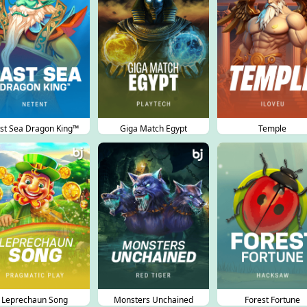
st Sea Dragon King™
Giga Match Egypt
Temple
Leprechaun Song
Monsters Unchained
Forest Fortune