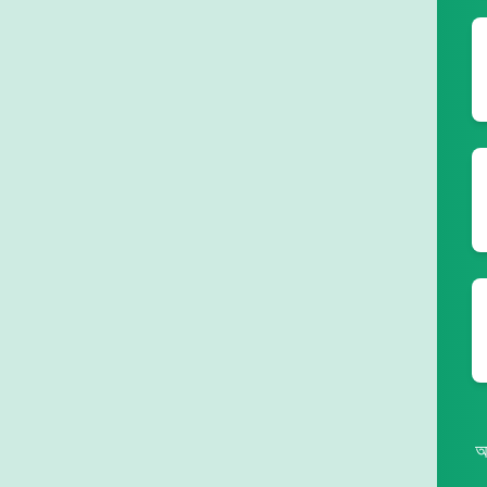
31/07/
31/07/
31/07/
31/07/
31/07/
31/07/
31/07/
31/07/
31/07/
31/07/
31/07/
31/07/
31/07/
31/07
31/07/
31/07/
31/07/
আ
31/07/