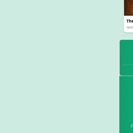
Th
সরাস
31/07
31/07/
31/07/
31/07/
31/07/
31/07/
31/07/
31/07/
31/07/
31/07/
31/07/
31/07/
গ
31/07