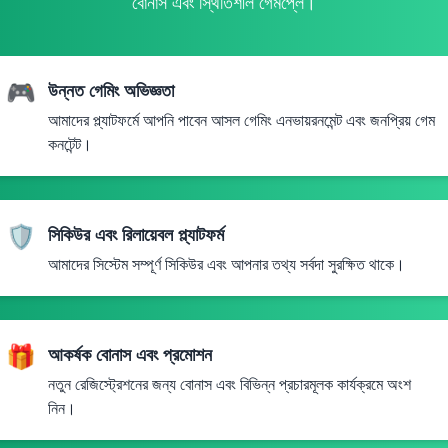
বোনাস এবং স্থিতিশীল গেমপ্লে।
2026 মা*** জিতেছেন 25,000 BDT 🔥
2026 রহমানমজ*** বোনাস পেয়েছেন 1,750 BDT 🎉
2026 রহমানহা*** উত্তোলন সফল 11,500 BDT 💸
2026 নন*** বোনাস পেয়েছেন 1,900 BDT 🎉
🎮
উন্নত গেমিং অভিজ্ঞতা
2026 মী*** উত্তোলন সফল 10,300 BDT 🏦
আমাদের প্ল্যাটফর্মে আপনি পাবেন আসল গেমিং এনভায়রনমেন্ট এবং জনপ্রিয় গেম
2026 রহমানমোল*** জ্যাকপট জিতেছেন 58,000 BDT 🚀
কনটেন্ট।
2026 কু*** রিবেট পেয়েছেন 1,000 BDT 🎊
2026 রহমানশ*** বোনাস পেয়েছেন 1,750 BDT 🎁
2026 ধর*** জিতেছেন 37,000 BDT 💰
2026 রহমানহো*** জ্যাকপট জিতেছেন 110,000 BDT 🚀
🛡️
সিকিউর এবং রিলায়েবল প্ল্যাটফর্ম
2026 ধরস*** বোনাস পেয়েছেন 1,800 BDT ✨
আমাদের সিস্টেম সম্পূর্ণ সিকিউর এবং আপনার তথ্য সর্বদা সুরক্ষিত থাকে।
2026 কুম*** জ্যাকপট জিতেছেন 103,000 BDT 🚀
2026 রহমানই*** জ্যাকপট জিতেছেন 44,000 BDT 💥
/2026 রহমানসরক*** উত্তোলন সফল 15,400 BDT ✅
2026 রহমানমি*** বোনাস পেয়েছেন 1,550 BDT 🎉
🎁
আকর্ষক বোনাস এবং প্রমোশন
/2026 ফক*** উত্তোলন সফল 14,100 BDT ✅
নতুন রেজিস্ট্রেশনের জন্য বোনাস এবং বিভিন্ন প্রচারমূলক কার্যক্রমে অংশ
2026 রহমানশে*** উত্তোলন সফল 5,200 BDT ✅
নিন।
2026 মীর*** জ্যাকপট জিতেছেন 73,000 BDT 💥
2026 মল্*** জ্যাকপট জিতেছেন 111,000 BDT 💥