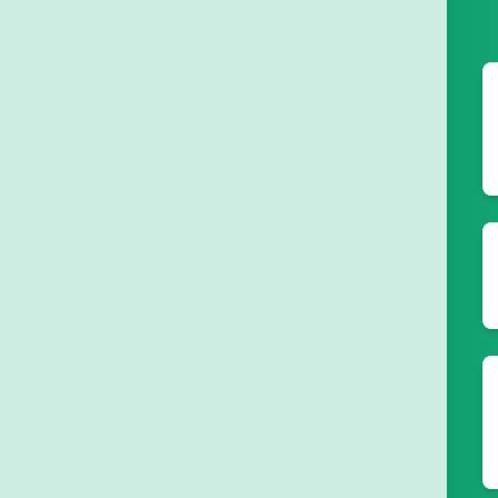
31/07/
31/07/
31/07/
31/07/
31/07/
31/07/
31/07/
31/07/
31/07/
31/07/
31/07/
31/07/
31/07/
31/07
31/07/
31/07
31/07/
31/07/
31/07/